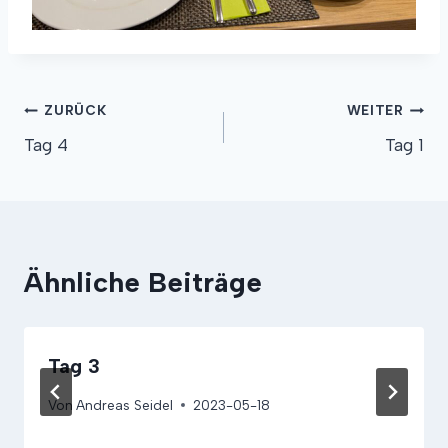
Beitragsnavigation
ZURÜCK
WEITER
Tag 4
Tag 1
Ähnliche Beiträge
Tag 3
Von
Andreas Seidel
2023-05-18