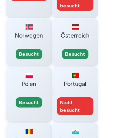
besucht
Norwegen
Österreich
Besucht
Besucht
Polen
Portugal
Besucht
Nicht
besucht